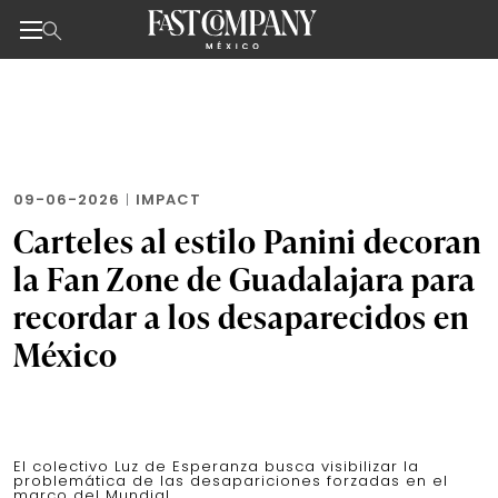
Noticias de negocios, innovación, tecnología y dise
Skip
to
the
content
09-06-2026
|
IMPACT
Carteles al estilo Panini decoran
la Fan Zone de Guadalajara para
recordar a los desaparecidos en
México
El colectivo Luz de Esperanza busca visibilizar la
problemática de las desapariciones forzadas en el
marco del Mundial.