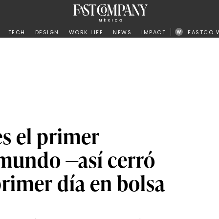
ño
TECH
DESIGN
WORK LIFE
NEWS
IMPACT
FASTCO 
s el primer
 mundo —así cerró
rimer día en bolsa