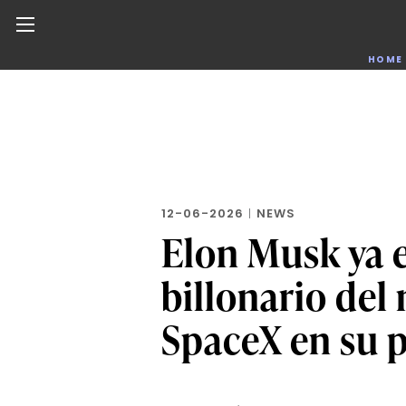
Noticias de negocios, innovación, tecnología y dise
HOME
Skip
to
the
content
12-06-2026
|
NEWS
Elon Musk ya e
billonario del
SpaceX en su p