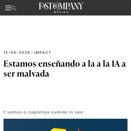
Noticias de negocios, innovación, tecnología y dise
Skip
to
the
content
13-06-2026
|
IMPACT
Estamos enseñando a la a la IA a
ser malvada
Y vamos a culparnos cuando lo sea