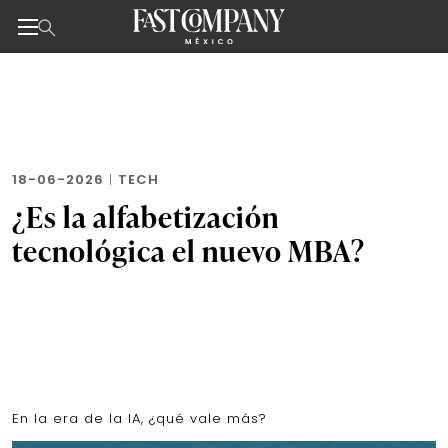
Noticias de negocios, innovación, tecnología y dise
Skip
to
the
content
18-06-2026
|
TECH
¿Es la alfabetización
tecnológica el nuevo MBA?
En la era de la IA, ¿qué vale más?