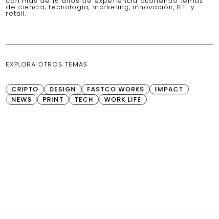
con más de 15 años de experiencia cubriendo temas
de ciencia, tecnología, marketing, innovación, BTL y
retail.
EXPLORA OTROS TEMAS
CRIPTO
DESIGN
FASTCO WORKS
IMPACT
NEWS
PRINT
TECH
WORK LIFE