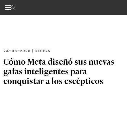
Noticias de negocios, innovación, tecnología y dise
Skip
to
the
content
24-06-2026
|
DESIGN
Cómo Meta diseñó sus nuevas
gafas inteligentes para
conquistar a los escépticos