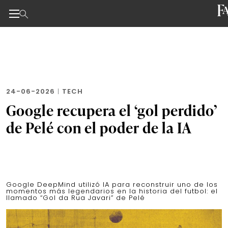
Noticias de negocios, innovación, tecnología y dise
Skip
to
the
content
24-06-2026
|
TECH
Google recupera el ‘gol perdido’
de Pelé con el poder de la IA
Google DeepMind utilizó IA para reconstruir uno de los
momentos más legendarios en la historia del futbol: el
llamado “Gol da Rua Javari” de Pelé