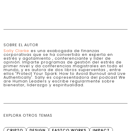
SOBRE EL AUTOR
Sally Clarke
es una exabogada de finanzas
corporativas que se ha convertido en experta en
estrés y agotamiento , conferenciante y líder de
opinión. Imparte programas de gestión del estrés de
primer nivel y da conferencias magistrales en todo el
mundo, y es autora de dos libros superventas , entre
ellos "Protect Your Spark: How to Avoid Burnout and Live
Authentically". Sally es copresentadora del podcast We
are Human Leaders y escribe regularmente sobre
bienestar, liderazgo y espiritualidad.
EXPLORA OTROS TEMAS
CRIPTO
DESIGN
FASTCO WORKS
IMPACT