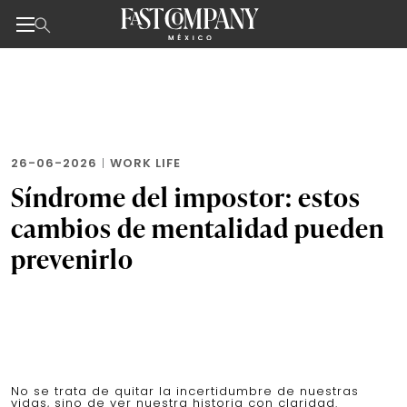
Noticias de negocios, innovación, tecnología y dise
Skip
to
the
content
26-06-2026
|
WORK LIFE
Síndrome del impostor: estos
cambios de mentalidad pueden
prevenirlo
No se trata de quitar la incertidumbre de nuestras
vidas, sino de ver nuestra historia con claridad.