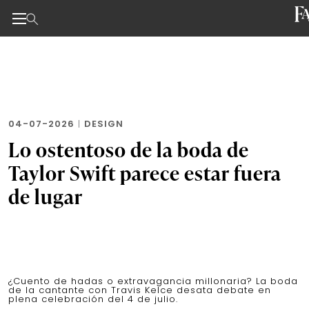
Noticias de negocios, innovación, tecnología y dise
Skip
to
the
content
04-07-2026
|
DESIGN
Lo ostentoso de la boda de
Taylor Swift parece estar fuera
de lugar
¿Cuento de hadas o extravagancia millonaria? La boda
de la cantante con Travis Kelce desata debate en
plena celebración del 4 de julio.