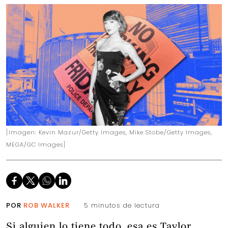
[Imagen: Kevin Mazur/Getty Images, Mike Stobe/Getty Images,
MEGA/GC Images]
POR
ROB WALKER
5 minutos de lectura
Si alguien lo tiene todo, esa es Taylor