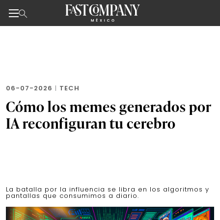
Noticias de negocios, innovación, tecnología y dise
Skip
to
the
content
06-07-2026
|
TECH
Cómo los memes generados por
IA reconfiguran tu cerebro
La batalla por la influencia se libra en los algoritmos y
pantallas que consumimos a diario.