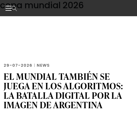
copa mundial 2026
Skip
to
the
Noticias de negocios, innovación, tecnología y dise
content
29-07-2026
|
NEWS
EL MUNDIAL TAMBIÉN SE
JUEGA EN LOS ALGORITMOS:
LA BATALLA DIGITAL POR LA
IMAGEN DE ARGENTINA