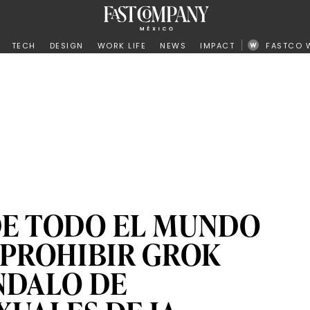
ño
TECH
DESIGN
WORK LIFE
NEWS
IMPACT
FASTCO 
DE TODO EL MUNDO
PROHIBIR GROK
NDALO DE