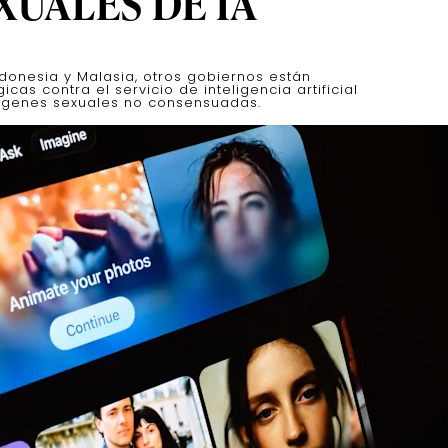
XUALES DE IA
donesia y Malasia, otros gobiernos están
s contra el servicio de inteligencia artificial
ágenes sexuales no consensuadas.