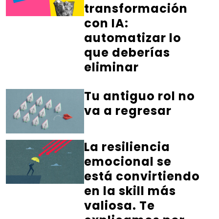
transformación
con IA:
automatizar lo
que deberías
eliminar
Tu antiguo rol no
va a regresar
La resiliencia
emocional se
está convirtiendo
en la skill más
valiosa. Te