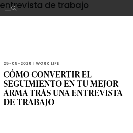
entrevista de trabajo
Skip
to
the
Noticias de negocios, innovación, tecnología y dise
content
25-05-2026
|
WORK LIFE
CÓMO CONVERTIR EL
SEGUIMIENTO EN TU MEJOR
ARMA TRAS UNA ENTREVISTA
DE TRABAJO