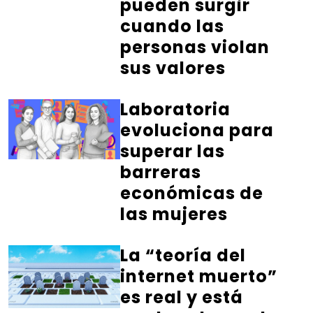
pueden surgir
cuando las
personas violan
sus valores
Laboratoria
evoluciona para
superar las
barreras
económicas de
las mujeres
La “teoría del
internet muerto”
es real y está