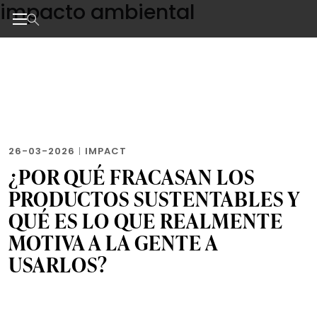
impacto ambiental
Skip
to
the
Noticias de negocios, innovación, tecnología y dise
content
26-03-2026
|
IMPACT
¿POR QUÉ FRACASAN LOS
PRODUCTOS SUSTENTABLES Y
QUÉ ES LO QUE REALMENTE
MOTIVA A LA GENTE A
USARLOS?