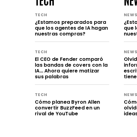
TECH
NEW
¿Estamos preparados para
¿Est
que los agentes de IA hagan
que 
nuestras compras?
nues
TECH
NEW
El CEO de Fender comparó
Olvid
las bandas de covers con la
infor
IA… Ahora quiere matizar
escr
sus palabras
tien
TECH
NEW
Cómo planea Byron Allen
Cómo 
convertir BuzzFeed en un
olvi
rival de YouTube
idea