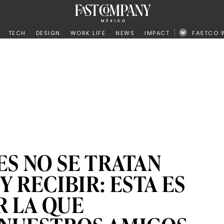
ño
TECH
DESIGN
WORK LIFE
NEWS
IMPACT
FASTCO 
ES NO SE TRATAN
Y RECIBIR: ESTA ES
R LA QUE