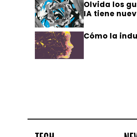
Olvida los gu
IA tiene nuev
Cómo la indus
TECH
NE