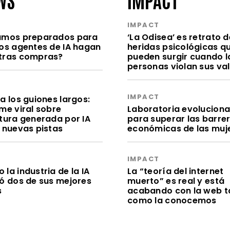
S
IMPACT
amos preparados para
‘La Odisea’ es retrato d
los agentes de IA hagan
heridas psicológicas q
tras compras?
pueden surgir cuando l
personas violan sus va
S
IMPACT
a los guiones largos:
me viral sobre
Laboratoria evolucion
itura generada por IA
para superar las barre
e nuevas pistas
económicas de las muj
S
IMPACT
la industria de la IA
La “teoría del internet
dó dos de sus mejores
muerto” es real y está
s
acabando con la web t
como la conocemos