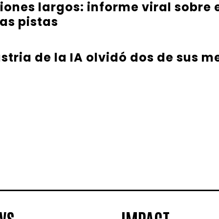
iones largos: informe viral sobre
as pistas
tria de la IA olvidó dos de sus m
WS
IMPACT