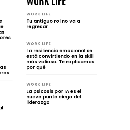
WORK LIFE
e
Tu antiguo rol no va a
ue
regresar
as
lores
WORK LIFE
La resiliencia emocional se
está convirtiendo en la skill
a
más valiosa. Te explicamos
ras
por qué
eres
WORK LIFE
La psicosis por IA es el
nuevo punto ciego del
liderazgo
al