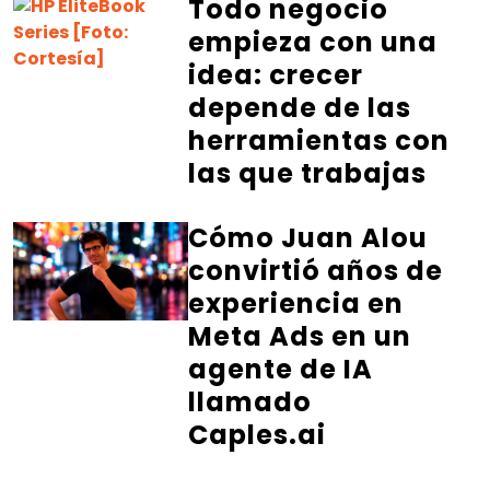
Todo negocio
empieza con una
idea: crecer
depende de las
herramientas con
las que trabajas
Cómo Juan Alou
convirtió años de
experiencia en
Meta Ads en un
agente de IA
llamado
Caples.ai