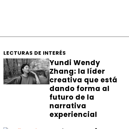
LECTURAS DE INTERÉS
Yundi Wendy
Zhang: la líder
creativa que está
dando forma al
futuro de la
narrativa
experiencial