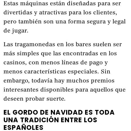
Estas máquinas están diseñadas para ser
divertidas y atractivas para los clientes,
pero también son una forma segura y legal
de jugar.
Las tragamonedas en los bares suelen ser
más simples que las encontradas en los
casinos, con menos líneas de pago y
menos características especiales. Sin
embargo, todavía hay muchos premios
interesantes disponibles para aquellos que
deseen probar suerte.
EL GORDO DE NAVIDAD ES TODA
UNA TRADICIÓN ENTRE LOS
ESPAÑOLES