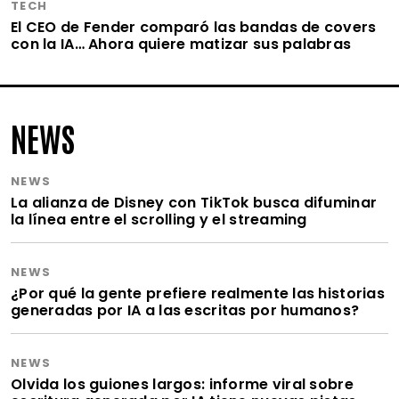
TECH
El CEO de Fender comparó las bandas de covers
con la IA… Ahora quiere matizar sus palabras
NEWS
NEWS
La alianza de Disney con TikTok busca difuminar
la línea entre el scrolling y el streaming
NEWS
¿Por qué la gente prefiere realmente las historias
generadas por IA a las escritas por humanos?
NEWS
Olvida los guiones largos: informe viral sobre