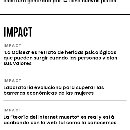
escritura generada por IA tiene nuevas pistas
IMPACT
IMPACT
‘La Odisea’ es retrato de heridas psicológicas
que pueden surgir cuando las personas violan
sus valores
IMPACT
Laboratoria evoluciona para superar las
barreras económicas de las mujeres
IMPACT
La “teoría del internet muerto” es real y está
acabando con la web tal como la conocemos