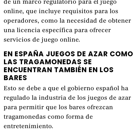
de un marco regulatorio para el juego
online, que incluye requisitos para los
operadores, como la necesidad de obtener
una licencia específica para ofrecer
servicios de juego online.
EN ESPAÑA JUEGOS DE AZAR COMO
LAS TRAGAMONEDAS SE
ENCUENTRAN TAMBIÉN EN LOS
BARES
Esto se debe a que el gobierno español ha
regulado la industria de los juegos de azar
para permitir que los bares ofrezcan
tragamonedas como forma de
entretenimiento.