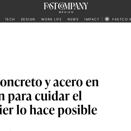
ño
TECH
DESIGN
WORK LIFE
NEWS
IMPACT
FASTCO 
oncreto y acero en
n para cuidar el
er lo hace posible