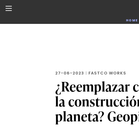
Noticias de negocios, innovación, tecnología y dise
HOME
Skip
to
the
content
27-06-2023
|
FASTCO WORKS
¿Reemplazar c
la construcció
planeta? Geopi