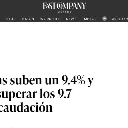
ño
TECH
DESIGN
WORK LIFE
NEWS
IMPACT
FASTCO 
s suben un 9.4% y
uperar los 9.7
ecaudación