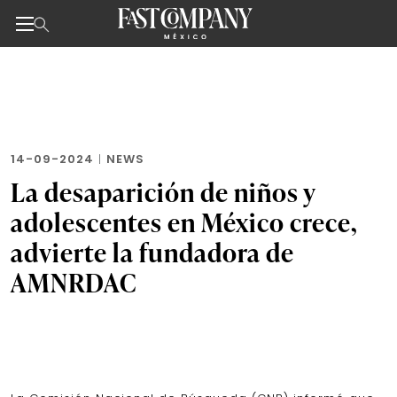
Noticias de negocios, innovación, tecnología y dise
Skip
to
the
content
14-09-2024
|
NEWS
La desaparición de niños y
adolescentes en México crece,
advierte la fundadora de
AMNRDAC