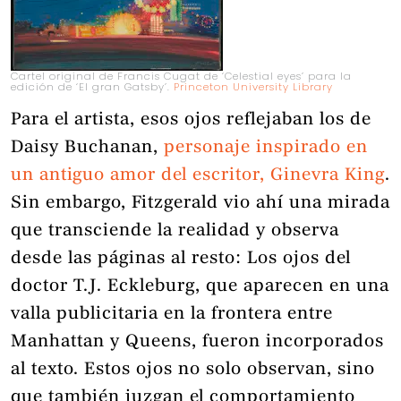
Cartel original de Francis Cugat de ‘Celestial eyes’ para la
edición de ‘El gran Gatsby’.
Princeton University Library
Para el artista, esos ojos reflejaban los de
Daisy Buchanan,
personaje inspirado en
un antiguo amor del escritor, Ginevra King
.
Sin embargo, Fitzgerald vio ahí una mirada
que transciende la realidad y observa
desde las páginas al resto: Los ojos del
doctor T.J. Eckleburg, que aparecen en una
valla publicitaria en la frontera entre
Manhattan y Queens, fueron incorporados
al texto. Estos ojos no solo observan, sino
que también juzgan el comportamiento