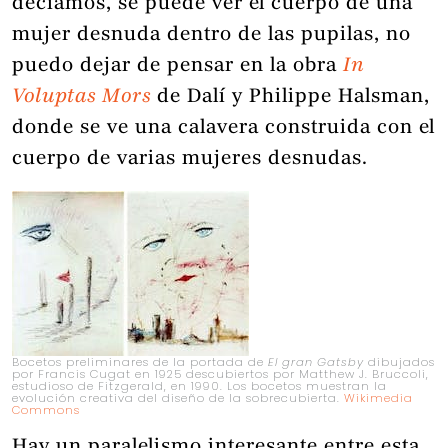
decíamos, se puede ver el cuerpo de una
mujer desnuda dentro de las pupilas, no
puedo dejar de pensar en la obra
In
Voluptas Mors
de Dalí y Philippe Halsman,
donde se ve una calavera construida con el
cuerpo de varias mujeres desnudas.
Bocetos preliminares de la portada de
El gran Gatsby
dibujados
por Francis Cugat en 1925 descubiertos por Matthew J. Bruccoli,
estudioso de Fitzgerald, en 1990. Los bocetos muestran la
evolución creativa del diseño de la sobrecubierta.
Wikimedia
Commons
Hay un paralelismo interesante entre esta