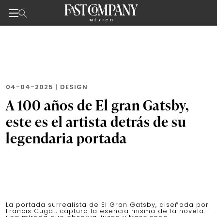
Noticias de negocios, innovación, tecnología y dise
Skip
to
the
content
04-04-2025
|
DESIGN
A 100 años de El gran Gatsby,
este es el artista detrás de su
legendaria portada
La portada surrealista de El Gran Gatsby, diseñada por
Francis Cugat, captura la esencia misma de la novela: