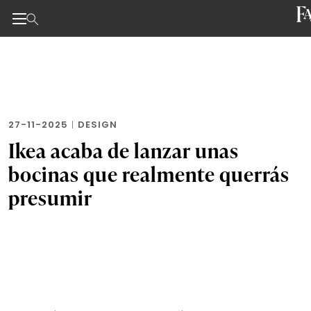
Noticias de negocios, innovación, tecnología y dise
Skip
to
the
content
27-11-2025
|
DESIGN
Ikea acaba de lanzar unas
bocinas que realmente querrás
presumir