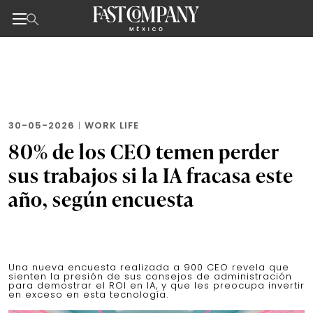
Noticias de negocios, innovación, tecnología y dise
Skip
to
the
content
30-05-2026
|
WORK LIFE
80% de los CEO temen perder
sus trabajos si la IA fracasa este
año, según encuesta
Una nueva encuesta realizada a 900 CEO revela que
sienten la presión de sus consejos de administración
para demostrar el ROI en IA, y que les preocupa invertir
en exceso en esta tecnología.