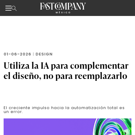
Noticias de negocios, innovación, tecnología y dise
Skip
to
the
content
01-06-2026
|
DESIGN
Utiliza la IA para complementar
el diseño, no para reemplazarlo
El creciente impulso hacia la automatización total es
un error.