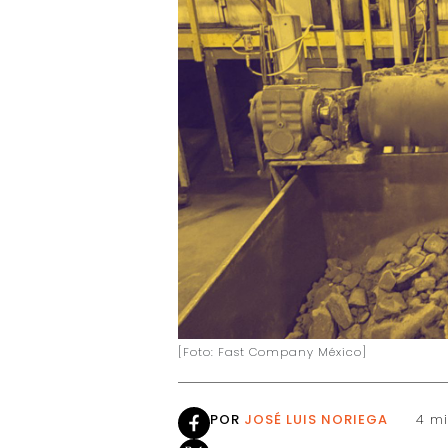
[Foto: Fast Company México]
POR
JOSÉ LUIS NORIEGA
4 mi