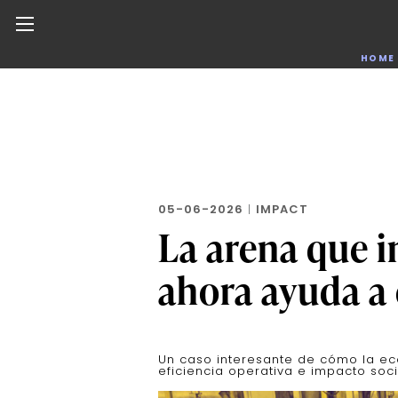
Noticias de negocios, innovación, tecnología y dise
HOME
Skip
to
the
content
05-06-2026
|
IMPACT
La arena que 
ahora ayuda a 
Un caso interesante de cómo la ec
eficiencia operativa e impacto soci