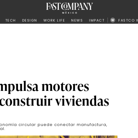
ño
TECH
DESIGN
WORK LIFE
NEWS
IMPACT
FASTCO 
impulsa motores
construir viviendas
onomía circular puede conectar manufactura,
al.