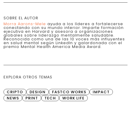
SOBRE EL AUTOR
Morra Aarons-Mele
ayuda a los líderes a fortalecerse
conectando con su mundo interior. Imparte formación
ejecutiva en Harvard y asesora a organizaciones
globales sobre liderazgo mentalmente saludable.
Reconocida como una de las 10 voces más influyentes
en salud mental según LinkedIn y galardonada con el
premio Mental Health America Media Award.
EXPLORA OTROS TEMAS
CRIPTO
DESIGN
FASTCO WORKS
IMPACT
NEWS
PRINT
TECH
WORK LIFE