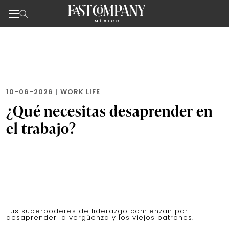
Noticias de negocios, innovación, tecnología y dise
Skip
to
the
content
10-06-2026
|
WORK LIFE
¿Qué necesitas desaprender en
el trabajo?
Tus superpoderes de liderazgo comienzan por
desaprender la vergüenza y los viejos patrones.