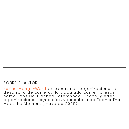
SOBRE EL AUTOR
Karina Mangu-Ward
es experta en organizaciones y
desarrollo de carrera. Ha trabajado con empresas
como PepsiCo, Planned Parenthood, Chanel y otras
organizaciones complejas, y es autora de Teams That
Meet the Moment (mayo de 2026).