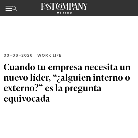
Noticias de negocios, innovación, tecnología y dise
Skip
to
the
content
30-06-2026
|
WORK LIFE
Cuando tu empresa necesita un
nuevo líder, “¿alguien interno o
externo?” es la pregunta
equivocada