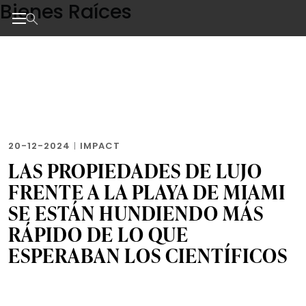
Bienes Raíces
Skip
to
the
Noticias de negocios, innovación, tecnología y dise
content
20-12-2024
|
IMPACT
LAS PROPIEDADES DE LUJO
FRENTE A LA PLAYA DE MIAMI
SE ESTÁN HUNDIENDO MÁS
RÁPIDO DE LO QUE
ESPERABAN LOS CIENTÍFICOS