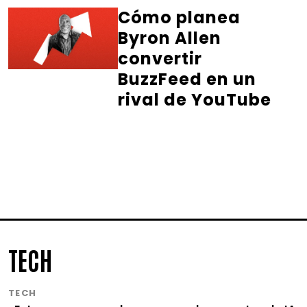
Cómo planea
Byron Allen
convertir
BuzzFeed en un
rival de YouTube
TECH
TECH