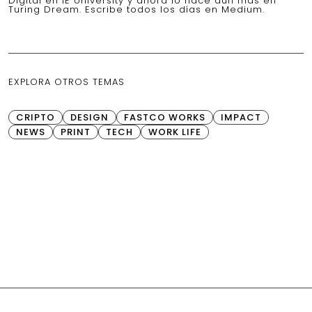
Digital en IE University y ahora lo hace aún más en
Turing Dream. Escribe todos los días en Medium.
EXPLORA OTROS TEMAS
CRIPTO
DESIGN
FASTCO WORKS
IMPACT
NEWS
PRINT
TECH
WORK LIFE