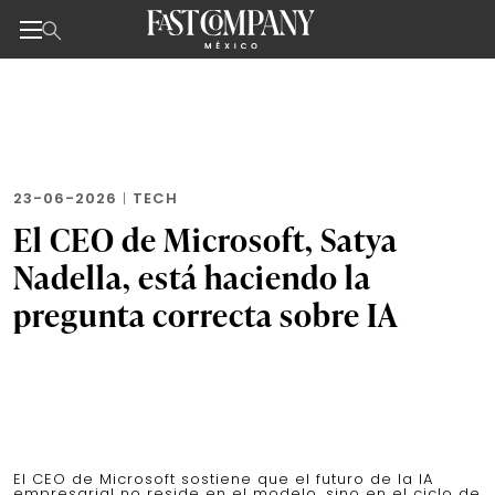
Noticias de negocios, innovación, tecnología y dise
Skip
to
the
content
23-06-2026
|
TECH
El CEO de Microsoft, Satya
Nadella, está haciendo la
pregunta correcta sobre IA
El CEO de Microsoft sostiene que el futuro de la IA
empresarial no reside en el modelo, sino en el ciclo de