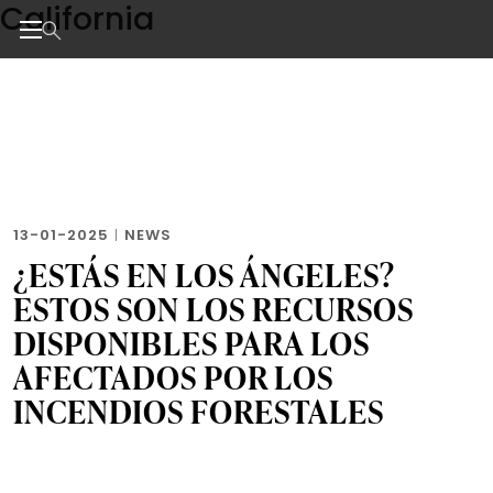
California
Skip
to
the
Noticias de negocios, innovación, tecnología y dise
content
13-01-2025
|
NEWS
¿ESTÁS EN LOS ÁNGELES?
ESTOS SON LOS RECURSOS
DISPONIBLES PARA LOS
AFECTADOS POR LOS
INCENDIOS FORESTALES