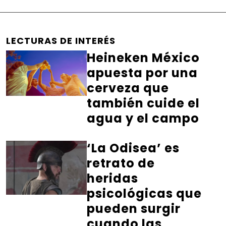
LECTURAS DE INTERÉS
Heineken México
apuesta por una
cerveza que
también cuide el
agua y el campo
‘La Odisea’ es
retrato de
heridas
psicológicas que
pueden surgir
cuando las