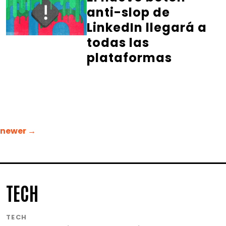
anti-slop de
LinkedIn llegará a
todas las
plataformas
Navegación
newer
→
de
entradas
TECH
TECH