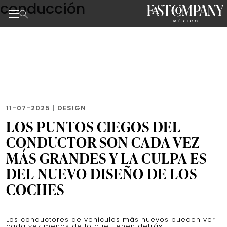
conducción
Skip
to
the
Noticias de negocios, innovación, tecnología y dise
content
11-07-2025
|
DESIGN
LOS PUNTOS CIEGOS DEL
CONDUCTOR SON CADA VEZ
MÁS GRANDES Y LA CULPA ES
DEL NUEVO DISEÑO DE LOS
COCHES
Los conductores de vehículos más nuevos pueden ver
cada vez menos de lo que tienen detrás.