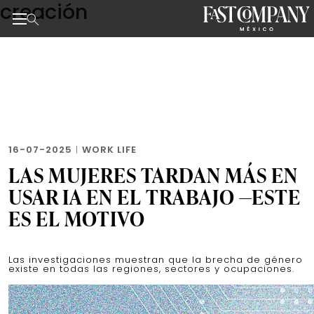
creación
Skip
to
the
Noticias de negocios, innovación, tecnología y dise
content
16-07-2025
|
WORK LIFE
LAS MUJERES TARDAN MÁS EN
USAR IA EN EL TRABAJO —ESTE
ES EL MOTIVO
Las investigaciones muestran que la brecha de género
existe en todas las regiones, sectores y ocupaciones.