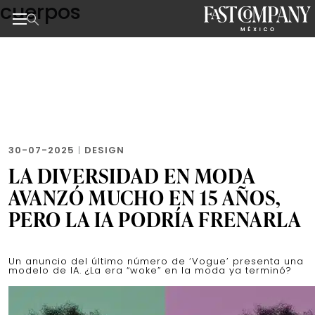
cuerpos
Skip
to
the
Noticias de negocios, innovación, tecnología y dise
content
30-07-2025
|
DESIGN
LA DIVERSIDAD EN MODA
AVANZÓ MUCHO EN 15 AÑOS,
PERO LA IA PODRÍA FRENARLA
Un anuncio del último número de ‘Vogue’ presenta una
modelo de IA. ¿La era “woke” en la moda ya terminó?