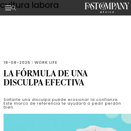
cultura labora
Skip
to
the
Noticias de negocios, innovación, tecnología y dise
content
18-08-2025
|
WORK LIFE
LA FÓRMULA DE UNA
DISCULPA EFECTIVA
Saltarte una disculpa puede erosionar la confianza.
Este marco de referencia te ayudará a pedir perdón
bien.