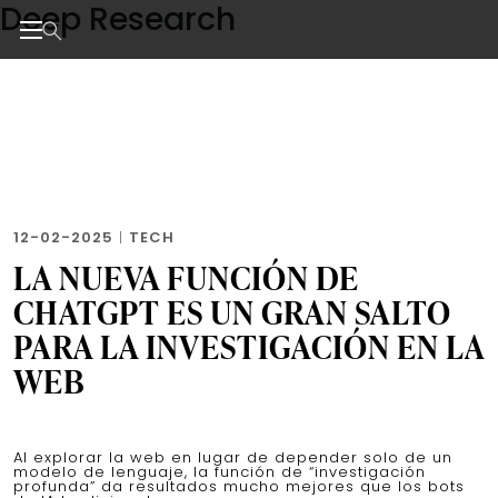
Deep Research
Skip
to
the
Noticias de negocios, innovación, tecnología y dise
content
12-02-2025
|
TECH
LA NUEVA FUNCIÓN DE
CHATGPT ES UN GRAN SALTO
PARA LA INVESTIGACIÓN EN LA
WEB
Al explorar la web en lugar de depender solo de un
modelo de lenguaje, la función de “investigación
profunda” da resultados mucho mejores que los bots