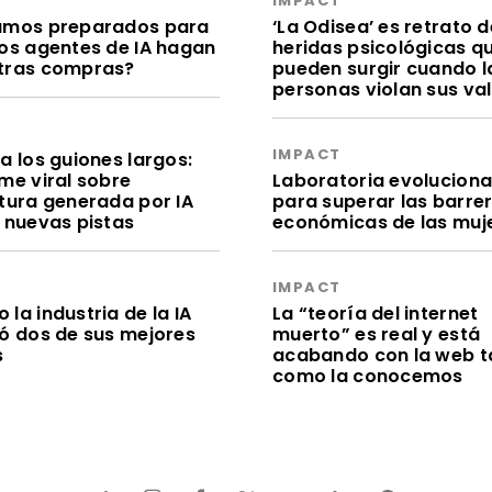
S
IMPACT
amos preparados para
‘La Odisea’ es retrato d
los agentes de IA hagan
heridas psicológicas q
tras compras?
pueden surgir cuando l
personas violan sus va
S
IMPACT
a los guiones largos:
me viral sobre
Laboratoria evolucion
itura generada por IA
para superar las barre
e nuevas pistas
económicas de las muj
S
IMPACT
la industria de la IA
La “teoría del internet
dó dos de sus mejores
muerto” es real y está
s
acabando con la web t
como la conocemos