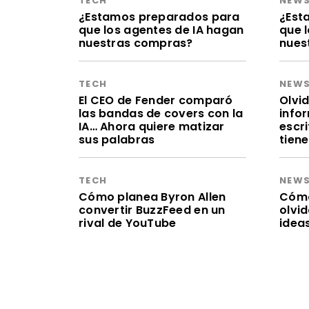
TECH
NEW
¿Estamos preparados para
¿Est
que los agentes de IA hagan
que 
nuestras compras?
nues
TECH
NEW
El CEO de Fender comparó
Olvid
las bandas de covers con la
infor
IA… Ahora quiere matizar
escr
sus palabras
tien
TECH
NEW
Cómo planea Byron Allen
Cómo 
convertir BuzzFeed en un
olvi
rival de YouTube
idea