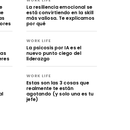
WORK LIFE
e
La resiliencia emocional se
ue
está convirtiendo en la skill
as
más valiosa. Te explicamos
lores
por qué
WORK LIFE
a
La psicosis por IA es el
ras
nuevo punto ciego del
eres
liderazgo
WORK LIFE
Estas son las 3 cosas que
realmente te están
al
agotando (y solo una es tu
jefe)