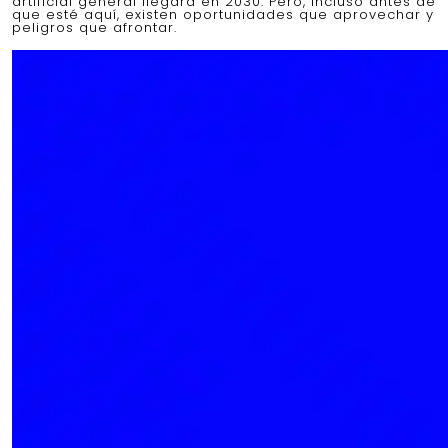
artificial general llegará en 2030. Pero, incluso antes de
que esté aquí, existen oportunidades que aprovechar y
peligros que afrontar.