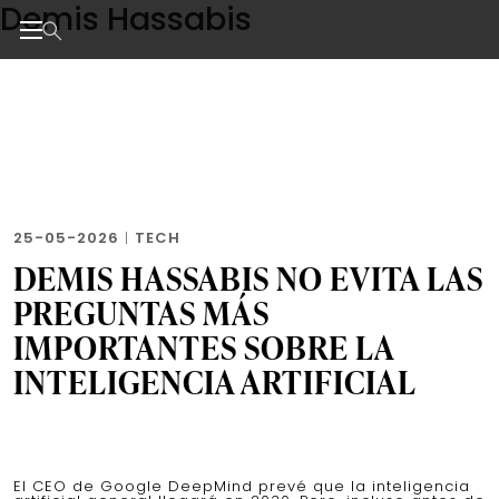
Demis Hassabis
Skip
to
the
Noticias de negocios, innovación, tecnología y dise
content
25-05-2026
|
TECH
DEMIS HASSABIS NO EVITA LAS
PREGUNTAS MÁS
IMPORTANTES SOBRE LA
INTELIGENCIA ARTIFICIAL
El CEO de Google DeepMind prevé que la inteligencia