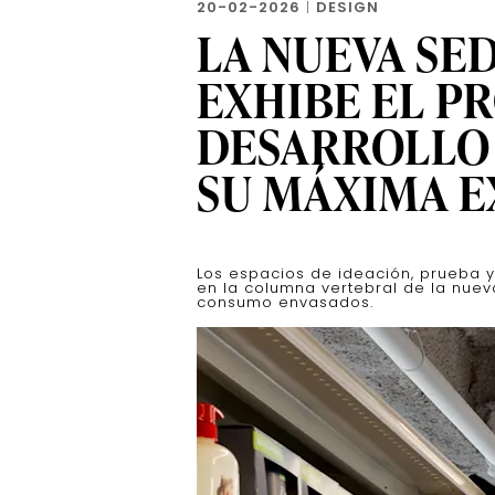
20-02-2026
|
DESIGN
LA NUEVA SE
EXHIBE EL P
DESARROLLO
SU MÁXIMA E
Los espacios de ideación, prueba 
en la columna vertebral de la nue
consumo envasados.