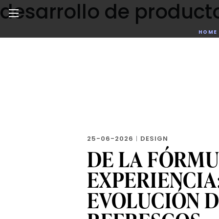
desarrollo de product
Skip
to
the
Noticias de negocios, innovación, tecnología y dise
HOME
content
25-06-2026
|
DESIGN
DE LA FÓRMU
EXPERIENCIA:
EVOLUCIÓN 