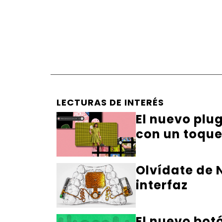
LECTURAS DE INTERÉS
El nuevo plu
con un toqu
Olvídate de N
interfaz
El nuevo bot