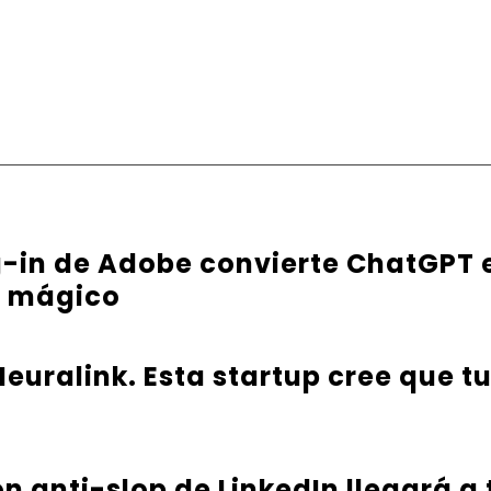
g-in de Adobe convierte ChatGPT 
e mágico
euralink. Esta startup cree que t
ón anti-slop de LinkedIn llegará a