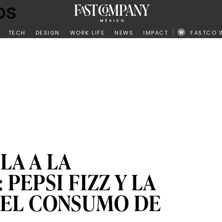
os
ño
TECH
DESIGN
WORK LIFE
NEWS
IMPACT
FASTCO 
LA A LA
 PEPSI FIZZ Y LA
DEL CONSUMO DE