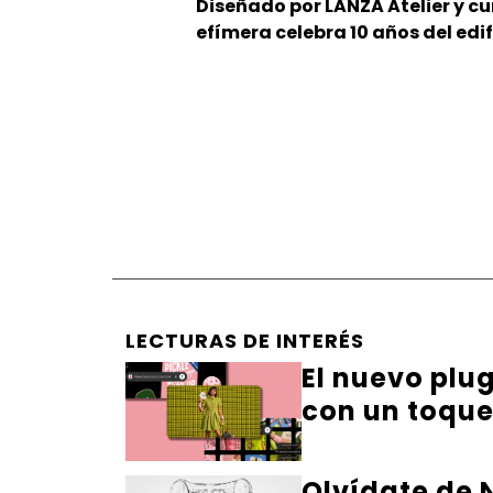
Diseñado por LANZA Atelier y cu
efímera celebra 10 años del edif
LECTURAS DE INTERÉS
El nuevo plu
con un toqu
Olvídate de N