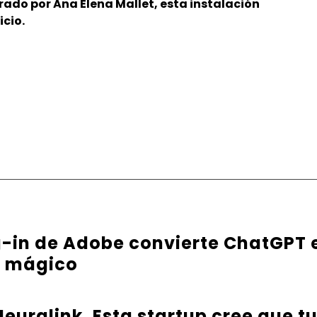
rado por Ana Elena Mallet, esta instalación
icio.
g-in de Adobe convierte ChatGPT 
e mágico
euralink. Esta startup cree que t