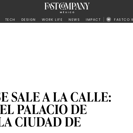
ño
TECH
DESIGN
WORK LIFE
NEWS
IMPACT
FASTCO 
E SALE A LA CALLE:
 EL PALACIO DE
LA CIUDAD DE