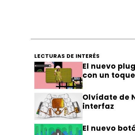
LECTURAS DE INTERÉS
El nuevo plu
con un toqu
Olvídate de N
interfaz
El nuevo bot