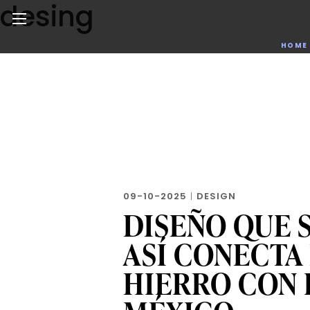
desing
Skip
to
the
Noticias de negocios, innovación, tecnología y dise
HOME
content
09-10-2025
|
DESIGN
DISEÑO QUE S
ASÍ CONECTA
HIERRO CON 