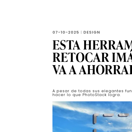
07-10-2025
|
DESIGN
ESTA HERRAM
RETOCAR IMÁ
VA A AHORR
A pesar de todas sus elegantes fu
hacer lo que PhotoStack logra.