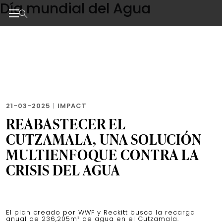
Día mundial del Agua
Skip
to
the
Noticias de negocios, innovación, tecnología y dise
content
21-03-2025
|
IMPACT
REABASTECER EL
CUTZAMALA, UNA SOLUCIÓN
MULTIENFOQUE CONTRA LA
CRISIS DEL AGUA
El plan creado por WWF y Reckitt busca la recarga
anual de 236,205m³ de agua en el Cutzamala.