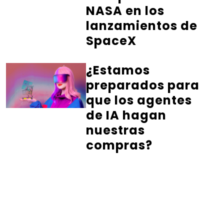
NASA en los
lanzamientos de
SpaceX
¿Estamos
preparados para
que los agentes
de IA hagan
nuestras
compras?