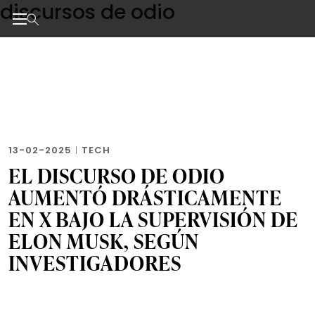
discursos de odio
Skip
to
the
Noticias de negocios, innovación, tecnología y dise
content
13-02-2025
|
TECH
EL DISCURSO DE ODIO
AUMENTÓ DRÁSTICAMENTE
EN X BAJO LA SUPERVISIÓN DE
ELON MUSK, SEGÚN
INVESTIGADORES