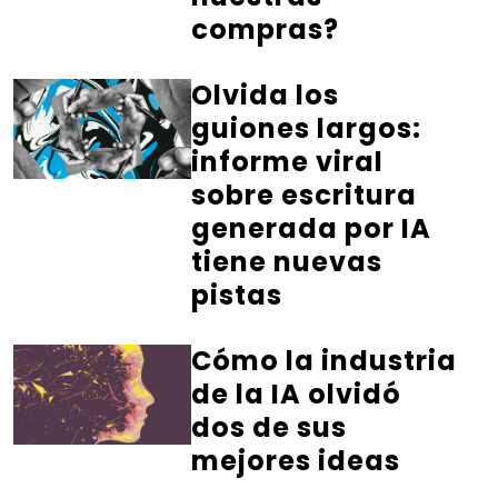
compras?
Olvida los
guiones largos:
informe viral
sobre escritura
generada por IA
tiene nuevas
pistas
Cómo la industria
de la IA olvidó
dos de sus
mejores ideas