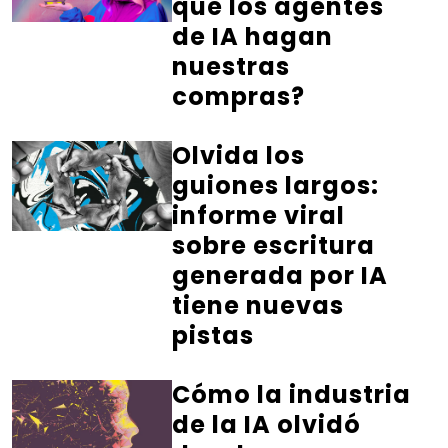
que los agentes
de IA hagan
nuestras
compras?
Olvida los
guiones largos:
informe viral
sobre escritura
generada por IA
tiene nuevas
pistas
Cómo la industria
de la IA olvidó