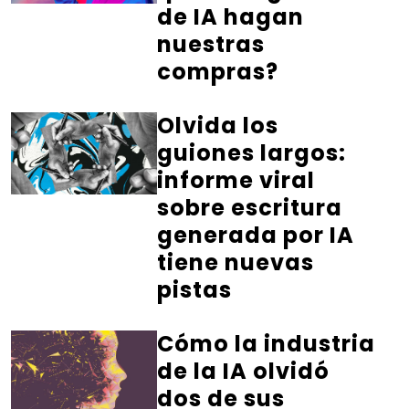
de IA hagan
nuestras
compras?
Olvida los
guiones largos:
informe viral
sobre escritura
generada por IA
tiene nuevas
pistas
Cómo la industria
de la IA olvidó
dos de sus