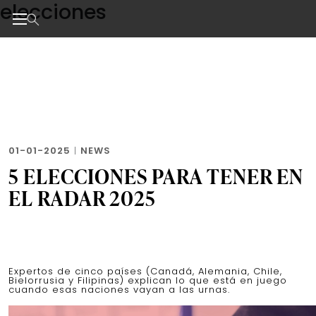
elecciones
Skip
to
the
Noticias de negocios, innovación, tecnología y dise
content
01-01-2025
|
NEWS
5 ELECCIONES PARA TENER EN
EL RADAR 2025
Expertos de cinco países (Canadá, Alemania, Chile,
Bielorrusia y Filipinas) explican lo que está en juego
cuando esas naciones vayan a las urnas.