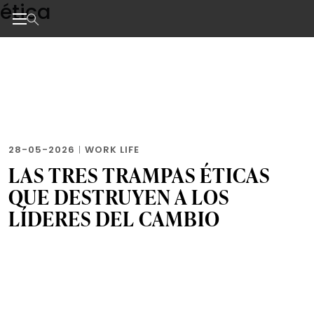
ética
Skip
to
the
Noticias de negocios, innovación, tecnología y dise
content
28-05-2026
|
WORK LIFE
LAS TRES TRAMPAS ÉTICAS
QUE DESTRUYEN A LOS
LÍDERES DEL CAMBIO