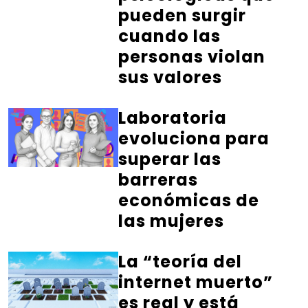
pueden surgir
cuando las
personas violan
sus valores
Laboratoria
evoluciona para
superar las
barreras
económicas de
las mujeres
La “teoría del
internet muerto”
es real y está