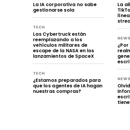
La IA corporativa no sabe
La a
gestionarse sola
TikT
línea
stre
TECH
Las Cybertruck están
NEW
reemplazando a los
vehículos militares de
¿Por 
escape de la NASA en los
realm
lanzamientos de SpaceX
gene
escr
TECH
NEW
¿Estamos preparados para
que los agentes de IA hagan
Olvid
nuestras compras?
infor
escr
tien