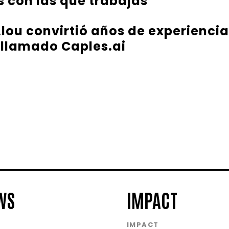
 con las que trabajas
ou convirtió años de experiencia
 llamado Caples.ai
WS
IMPACT
S
IMPACT