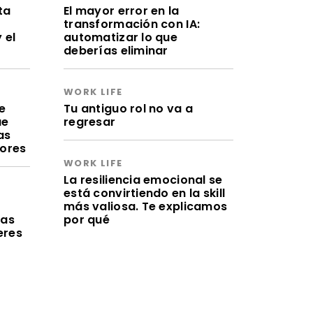
ta
El mayor error en la
transformación con IA:
 el
automatizar lo que
deberías eliminar
WORK LIFE
e
Tu antiguo rol no va a
ue
regresar
as
lores
WORK LIFE
La resiliencia emocional se
está convirtiendo en la skill
a
más valiosa. Te explicamos
ras
por qué
eres