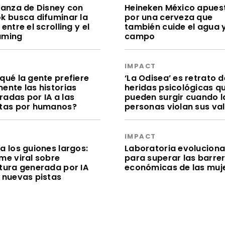
lianza de Disney con
Heineken México apues
ok busca difuminar la
por una cerveza que
 entre el scrolling y el
también cuide el agua y
aming
campo
S
IMPACT
qué la gente prefiere
‘La Odisea’ es retrato d
ente las historias
heridas psicológicas q
radas por IA a las
pueden surgir cuando l
itas por humanos?
personas violan sus va
S
IMPACT
a los guiones largos:
Laboratoria evolucion
me viral sobre
para superar las barre
itura generada por IA
económicas de las muj
e nuevas pistas