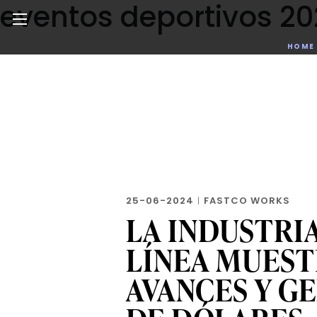
eventos deportivos 2
Skip
to
the
Noticias de negocios, innovación, tecnología y dise
HOME
content
25-06-2024
|
FASTCO WORKS
LA INDUSTRI
LÍNEA MUES
AVANCES Y G