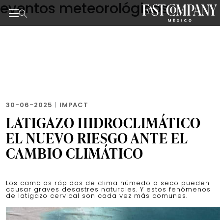
eventos meteorológicos
Skip
to
the
Noticias de negocios, innovación, tecnología y dise
content
30-06-2025
|
IMPACT
LATIGAZO HIDROCLIMÁTICO —
EL NUEVO RIESGO ANTE EL
CAMBIO CLIMÁTICO
Los cambios rápidos de clima húmedo a seco pueden
causar graves desastres naturales. Y estos fenómenos
de latigazo cervical son cada vez más comunes.