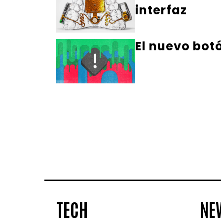
interfaz
El nuevo bot
TECH
NE