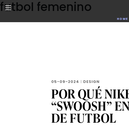
futbol femenino
Skip
to
the
Noticias de negocios, innovación, tecnología y dise
HOME
content
05-09-2024
|
DESIGN
POR QUÉ NIK
“SWOOSH” EN
DE FUTBOL