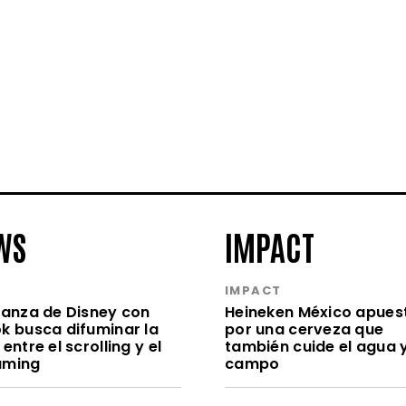
WS
IMPACT
S
IMPACT
lianza de Disney con
Heineken México apues
ok busca difuminar la
por una cerveza que
 entre el scrolling y el
también cuide el agua y
aming
campo