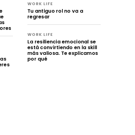
WORK LIFE
e
Tu antiguo rol no va a
ue
regresar
as
lores
WORK LIFE
La resiliencia emocional se
está convirtiendo en la skill
a
más valiosa. Te explicamos
ras
por qué
eres