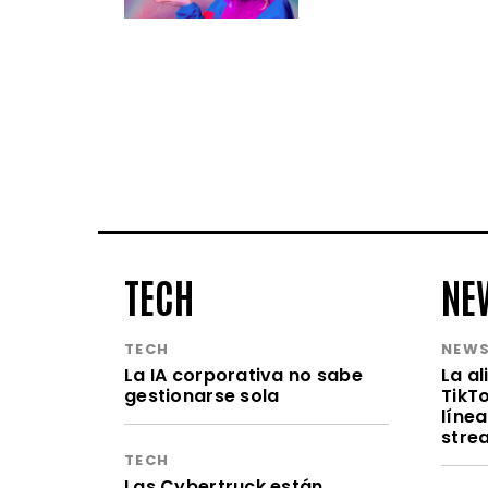
TECH
NE
TECH
NEW
La IA corporativa no sabe
La a
gestionarse sola
TikT
línea
stre
TECH
Las Cybertruck están