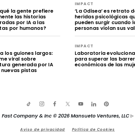
S
IMPACT
qué la gente prefiere
‘La Odisea’ es retrato d
ente las historias
heridas psicológicas q
radas por IA a las
pueden surgir cuando l
itas por humanos?
personas violan sus va
S
IMPACT
a los guiones largos:
Laboratoria evolucion
me viral sobre
para superar las barre
itura generada por IA
económicas de las muj
e nuevas pistas
Fast Company & Inc © 2026 Mansueto Ventures, LLC
Aviso de privacidad
Política de Cookies