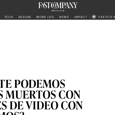
ño
TECH
DESIGN
WORK LIFE
NEWS
IMPACT
FASTCO 
TE PODEMOS
OS MUERTOS CON
S DE VIDEO CON