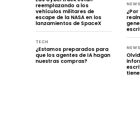
NEW
reemplazando a los
vehículos militares de
¿Por 
escape de la NASA en los
realm
lanzamientos de SpaceX
gene
escr
TECH
NEW
¿Estamos preparados para
que los agentes de IA hagan
Olvid
nuestras compras?
infor
escr
tien