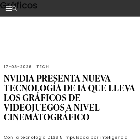
Gráficos
Skip
to
the
Noticias de negocios, innovación, tecnología y dise
content
17-03-2026
|
TECH
NVIDIA PRESENTA NUEVA
TECNOLOGÍA DE IA QUE LLEVA
LOS GRÁFICOS DE
VIDEOJUEGOS A NIVEL
CINEMATOGRÁFICO
Con la tecnología DLSS 5 impulsada por inteligencia