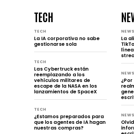
TECH
NE
TECH
NEW
La IA corporativa no sabe
La a
gestionarse sola
TikT
línea
stre
TECH
Las Cybertruck están
NEW
reemplazando a los
vehículos militares de
¿Por 
escape de la NASA en los
realm
lanzamientos de SpaceX
gene
escr
TECH
NEW
¿Estamos preparados para
que los agentes de IA hagan
Olvid
nuestras compras?
infor
escr