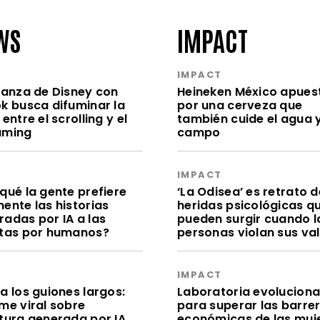
WS
IMPACT
S
IMPACT
lianza de Disney con
Heineken México apues
ok busca difuminar la
por una cerveza que
 entre el scrolling y el
también cuide el agua y
aming
campo
S
IMPACT
qué la gente prefiere
‘La Odisea’ es retrato d
ente las historias
heridas psicológicas q
radas por IA a las
pueden surgir cuando l
itas por humanos?
personas violan sus va
S
IMPACT
a los guiones largos:
Laboratoria evolucion
me viral sobre
para superar las barre
itura generada por IA
económicas de las muj