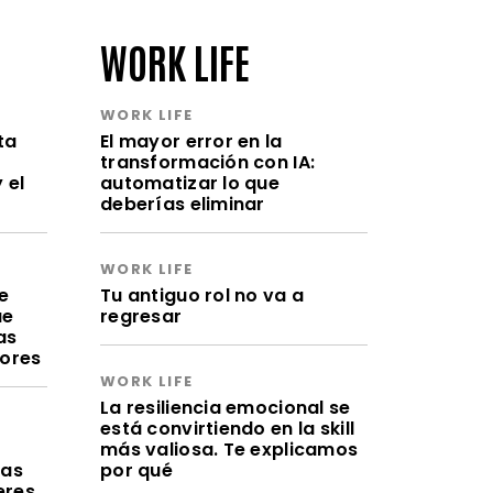
WORK LIFE
WORK LIFE
ta
El mayor error en la
transformación con IA:
 el
automatizar lo que
deberías eliminar
WORK LIFE
e
Tu antiguo rol no va a
ue
regresar
as
lores
WORK LIFE
La resiliencia emocional se
está convirtiendo en la skill
a
más valiosa. Te explicamos
ras
por qué
eres