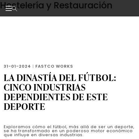
Hostelería y Restauración
Skip
to
the
Noticias de negocios, innovación, tecnología y dise
content
31-01-2024
|
FASTCO WORKS
LA DINASTÍA DEL FÚTBOL:
CINCO INDUSTRIAS
DEPENDIENTES DE ESTE
DEPORTE
Exploramos cómo el fútbol, más allá de ser un deporte,
se ha transformado en un poderoso motor económico
que influye en diversas industrias.